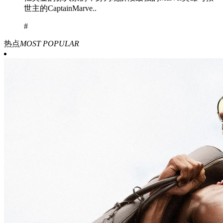
世主的CaptainMarve..
#
热点
MOST POPULAR