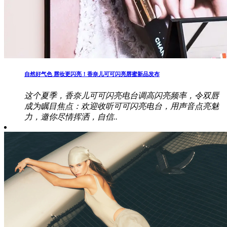
自然好气色 唇妆更闪亮！香奈儿可可闪亮唇蜜新品发布
这个夏季，香奈儿可可闪亮电台调高闪亮频率，令双唇
成为瞩目焦点：欢迎收听可可闪亮电台，用声音点亮魅
力，邀你尽情挥洒，自信..