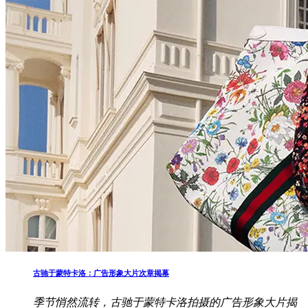
古驰于蒙特卡洛：广告形象大片次章揭幕
季节悄然流转，古驰于蒙特卡洛拍摄的广告形象大片揭