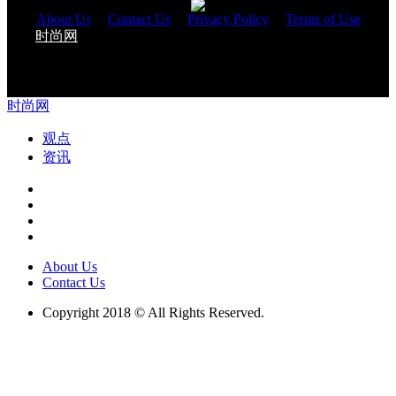
About Us
|
Contact Us
|
Privacy Policy
|
Terms of Use
时尚网
与您一起改变生活 Copyright 2018 © All Rights
Reserved.
时尚网
观点
资讯
About Us
Contact Us
Copyright 2018 © All Rights Reserved.