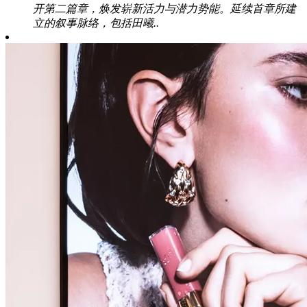
开第二篇章，焕发崭新活力与潜力势能。延续首章所建
立的叙事脉络，包括田曦..