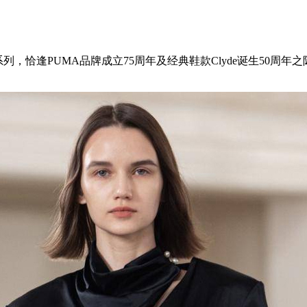
名系列，恰逢PUMA品牌成立75周年及经典鞋款Clyde诞生50周年