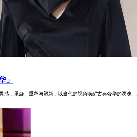
奢华」
中汲取灵感，承袭、重释与塑新，以当代的视角唤醒古典奢华的灵魂，成就了