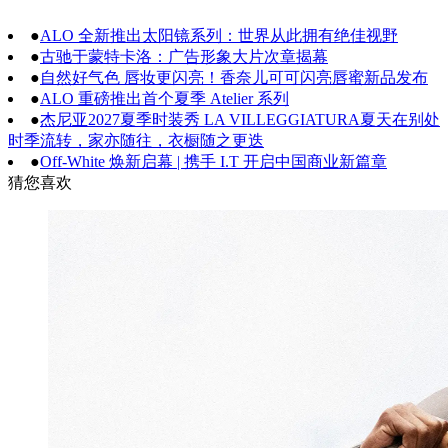
●
ALO 全新推出太阳镜系列：世界从此拥有绝佳视野
●
古驰于蒙特卡洛：广告形象大片次章揭幕
●
自然好气色 唇妆更闪亮！香奈儿可可闪亮唇蜜新品发布
●
ALO 重磅推出首个夏季 Atelier 系列
●
杰尼亚2027夏季时装秀 LA VILLEGGIATURA夏天在别处
时季流转，家亦随往，衣橱随之更迭
●
Off-White 焕新启幕 | 携手 I.T 开启中国商业新篇章
猜您喜欢