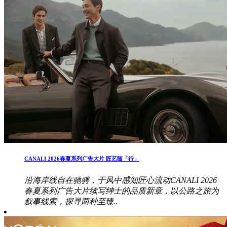
CANALI 2026春夏系列广告大片 匠艺随「行」
沿海岸线自在驰骋，于风中感知匠心流动CANALI 2026
春夏系列广告大片续写绅士的品质新章，以公路之旅为
叙事线索，探寻两种至臻..