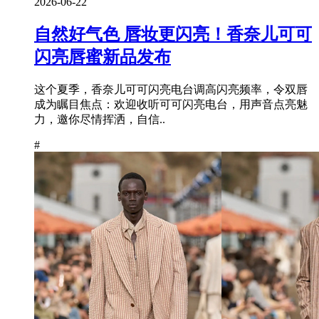
2026-06-22
自然好气色 唇妆更闪亮！香奈儿可可
闪亮唇蜜新品发布
这个夏季，香奈儿可可闪亮电台调高闪亮频率，令双唇
成为瞩目焦点：欢迎收听可可闪亮电台，用声音点亮魅
力，邀你尽情挥洒，自信..
#