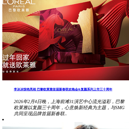
李冰冰惊艳亮相 巴黎欧莱雅首届新春联欢晚会&复颜系列上市三十周年
2026年2月4日晚，上海前滩31演艺中心流光溢彩，巴黎
欧莱雅以复颜三十周年，心意焕新经典为主题，与SMG
共同呈现品牌首届新春联..