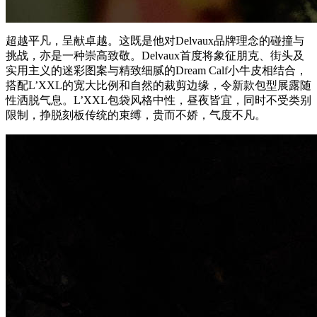
超越平凡，呈献卓越。这既是他对Delvaux品牌理念的碰撞与
挑战，亦是一种崇高致敬。Delvaux首度将象征朋克、街头及
实用主义的迷彩图案与精致细腻的Dream Calf小牛皮相结合，
搭配L’XXL的宽大比例和自然的裁剪边缘，令新款包型展露随
性洒脱气息。L’XXL包袋风格中性，昼夜皆宜，同时不受类别
限制，挣脱刻板传统的束缚，贵而不娇，气度不凡。