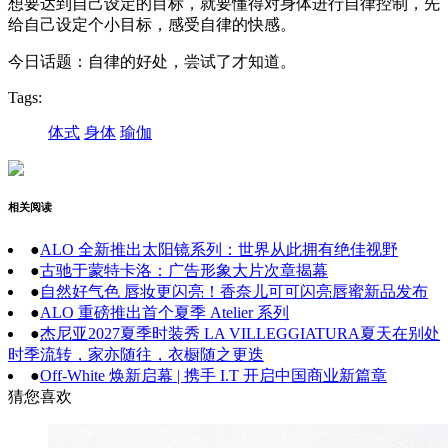
想要达到自己设定的目标，就要懂得对身体进行自律控制，先
给自己设定个小目标，感受自律的快感。
今日话题：自律的好处，尝试了才知道。
Tags:
体式
身体
瑜伽
相关阅读
●
ALO 全新推出太阳镜系列：世界从此拥有绝佳视野
●
古驰于蒙特卡洛：广告形象大片次章揭幕
●
自然好气色 唇妆更闪亮！香奈儿可可闪亮唇蜜新品发布
●
ALO 重磅推出首个夏季 Atelier 系列
●
杰尼亚2027夏季时装秀 LA VILLEGGIATURA夏天在别处
时季流转，家亦随往，衣橱随之更迭
●
Off-White 焕新启幕 | 携手 I.T 开启中国商业新篇章
猜您喜欢