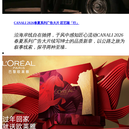
CANALI 2026春夏系列广告大片 匠艺随「行」
沿海岸线自在驰骋，于风中感知匠心流动CANALI 2026
春夏系列广告大片续写绅士的品质新章，以公路之旅为
叙事线索，探寻两种至臻..