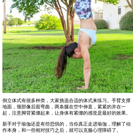
倒立体式有很多种类，大家挑选合适的体式来练习。手臂支撑
地面，颈部像后面弯曲，两条腿在空中伸直，紧紧的并在一
起，注意脚背紧绷起来，让身体有紧绷的感觉是最好的效果。
新手对于瑜伽还是有些恐惧的，当你真正走进瑜伽，理解了动
作本身，和一些相对技巧之后，就可以克服心理障碍了。