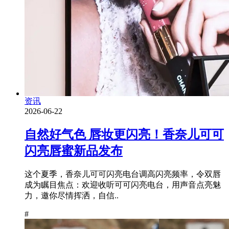
资讯
2026-06-22
自然好气色 唇妆更闪亮！香奈儿可可
闪亮唇蜜新品发布
这个夏季，香奈儿可可闪亮电台调高闪亮频率，令双唇
成为瞩目焦点：欢迎收听可可闪亮电台，用声音点亮魅
力，邀你尽情挥洒，自信..
#