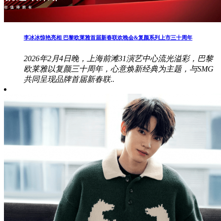
李冰冰惊艳亮相 巴黎欧莱雅首届新春联欢晚会&复颜系列上市三十周年
2026年2月4日晚，上海前滩31演艺中心流光溢彩，巴黎
欧莱雅以复颜三十周年，心意焕新经典为主题，与SMG
共同呈现品牌首届新春联..