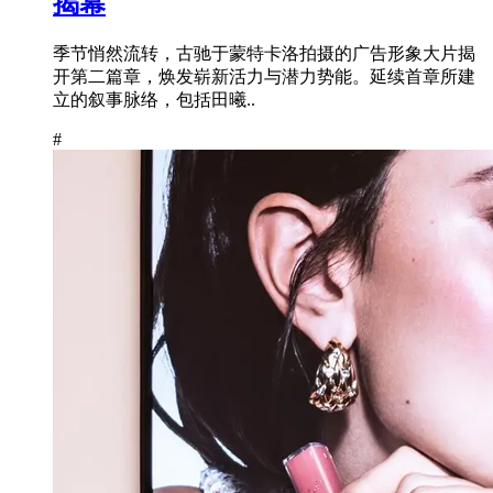
揭幕
季节悄然流转，古驰于蒙特卡洛拍摄的广告形象大片揭
开第二篇章，焕发崭新活力与潜力势能。延续首章所建
立的叙事脉络，包括田曦..
#