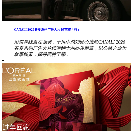
CANALI 2026春夏系列广告大片 匠艺随「行」
沿海岸线自在驰骋，于风中感知匠心流动CANALI 2026
春夏系列广告大片续写绅士的品质新章，以公路之旅为
叙事线索，探寻两种至臻..