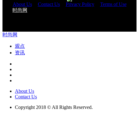
About Us
|
Contact Us
|
Privacy Policy
|
Terms of Use
时尚网
与您一起改变生活 Copyright 2018 © All Rights
Reserved.
时尚网
观点
资讯
About Us
Contact Us
Copyright 2018 © All Rights Reserved.