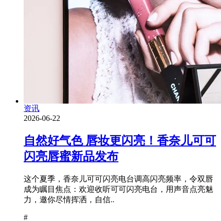
资讯
2026-06-22
自然好气色 唇妆更闪亮！香奈儿可可
闪亮唇蜜新品发布
这个夏季，香奈儿可可闪亮电台调高闪亮频率，令双唇
成为瞩目焦点：欢迎收听可可闪亮电台，用声音点亮魅
力，邀你尽情挥洒，自信..
#