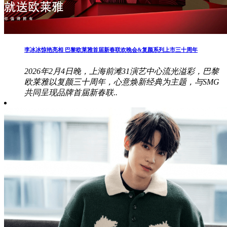
李冰冰惊艳亮相 巴黎欧莱雅首届新春联欢晚会&复颜系列上市三十周年
2026年2月4日晚，上海前滩31演艺中心流光溢彩，巴黎
欧莱雅以复颜三十周年，心意焕新经典为主题，与SMG
共同呈现品牌首届新春联..