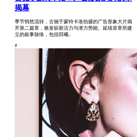
揭幕
季节悄然流转，古驰于蒙特卡洛拍摄的广告形象大片揭
开第二篇章，焕发崭新活力与潜力势能。延续首章所建
立的叙事脉络，包括田曦..
#