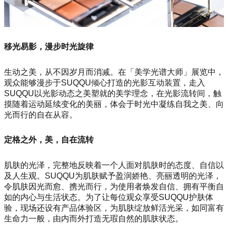
移光易影，漫步时光旋律
生动之美，从不因岁月而消减。在「美学光谱大师」展览中，
观众能够漫步于SUQQU倾心打造的光影互动装置，走入
SUQQU以光影动态之美塑就的美学理念，在光影流转间，触
摸随着运动延续变化的美丽，体会于时光中凝练自我之美、向
光而行的自在从容。
定格之外，美，自在流转
肌肤的光泽，完整地反映着一个人面对肌肤时的态度、自信以
及人生观。SUQQU为肌肤赋予盈润娇艳、亮丽透明的光泽，
令肌肤因光而愈、携光而行，为使用者焕发自信、拥有平衡自
如的内心与生活状态。为了让每位观众享受SUQQU护肤体
验，现场还设有产品体验区，为肌肤绽放鲜活光采，如同富有
生命力一般，由内而外打造无瑕自然的肌肤状态。