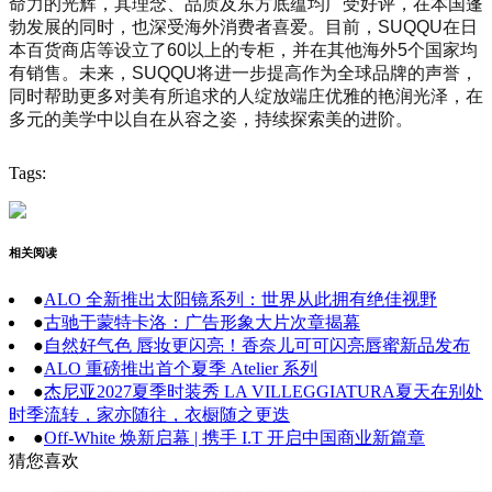
命力的光辉，其理念、品质及东方底蕴均广受好评，在本国蓬
勃发展的同时，也深受海外消费者喜爱。目前，SUQQU在日
本百货商店等设立了60以上的专柜，并在其他海外5个国家均
有销售。未来，SUQQU将进一步提高作为全球品牌的声誉，
同时帮助更多对美有所追求的人绽放端庄优雅的艳润光泽，在
多元的美学中以自在从容之姿，持续探索美的进阶。
Tags:
相关阅读
●
ALO 全新推出太阳镜系列：世界从此拥有绝佳视野
●
古驰于蒙特卡洛：广告形象大片次章揭幕
●
自然好气色 唇妆更闪亮！香奈儿可可闪亮唇蜜新品发布
●
ALO 重磅推出首个夏季 Atelier 系列
●
杰尼亚2027夏季时装秀 LA VILLEGGIATURA夏天在别处
时季流转，家亦随往，衣橱随之更迭
●
Off-White 焕新启幕 | 携手 I.T 开启中国商业新篇章
猜您喜欢