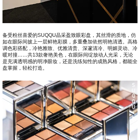
备受粉丝喜爱的SUQQU晶采盈致眼彩盘，其丝滑的质地，仿
如在眼际间披上一层鲜艳彩膜，多重叠加依然明艳清透。高格
调色彩搭配，冷艳雅致、优雅清贵、深邃清冷、明媚灵动、冷
暖对撞……共13款奢艳美色，在眼际间绽放动人光采，无论
是充满透明感的明净眼妆，还是洗练知性的成熟风格，都能全
盘掌握，轻松打造。