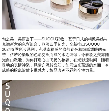
旬之美，美丽当下——SUQQU彩妆，基于日式的精致美感与
充满新意的色彩组合，歌颂四季旬光。全新推出SUQQU
2024春季彩妆系列，充满幸福感的盎然春色和细腻耀眼的光
芒，仿若沁染般的色彩交织而成的水之绫缎，令春妆之美亦随
光自由潋滟，为你打造心曲飞扬的妆容。在光影流动间，随着
灵动的表情神采，风情亦流转变幻，如同波光荡漾的水面，令
成熟的脸庞绽放专属魅力，彰显凛冽不羁的个性力量。