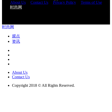
About Us
|
Contact Us
|
Privacy Policy
|
Terms of Use
时尚网
与您一起改变生活 Copyright 2018 © All Rights
Reserved.
时尚网
观点
资讯
About Us
Contact Us
Copyright 2018 © All Rights Reserved.