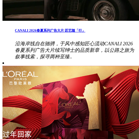
CANALI 2026春夏系列广告大片 匠艺随「行」
沿海岸线自在驰骋，于风中感知匠心流动CANALI 2026
春夏系列广告大片续写绅士的品质新章，以公路之旅为
叙事线索，探寻两种至臻..