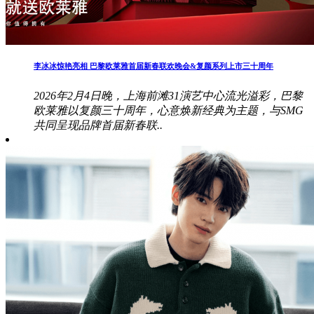
李冰冰惊艳亮相 巴黎欧莱雅首届新春联欢晚会&复颜系列上市三十周年
2026年2月4日晚，上海前滩31演艺中心流光溢彩，巴黎
欧莱雅以复颜三十周年，心意焕新经典为主题，与SMG
共同呈现品牌首届新春联..