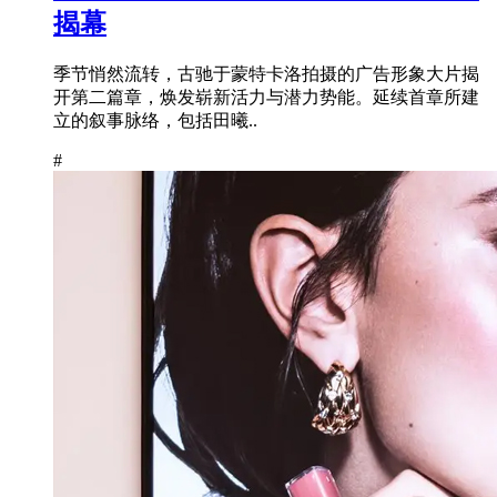
揭幕
季节悄然流转，古驰于蒙特卡洛拍摄的广告形象大片揭
开第二篇章，焕发崭新活力与潜力势能。延续首章所建
立的叙事脉络，包括田曦..
#