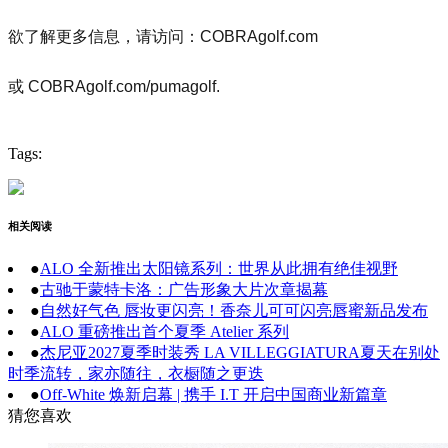
欲了解更多信息，请访问：COBRAgolf.com
或 COBRAgolf.com/pumagolf.
Tags:
相关阅读
●
ALO 全新推出太阳镜系列：世界从此拥有绝佳视野
●
古驰于蒙特卡洛：广告形象大片次章揭幕
●
自然好气色 唇妆更闪亮！香奈儿可可闪亮唇蜜新品发布
●
ALO 重磅推出首个夏季 Atelier 系列
●
杰尼亚2027夏季时装秀 LA VILLEGGIATURA夏天在别处
时季流转，家亦随往，衣橱随之更迭
●
Off-White 焕新启幕 | 携手 I.T 开启中国商业新篇章
猜您喜欢