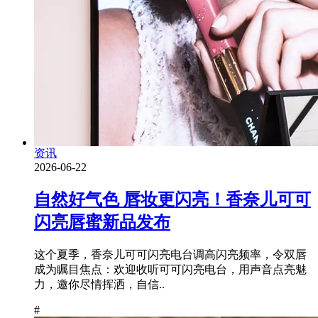
资讯
2026-06-22
自然好气色 唇妆更闪亮！香奈儿可可
闪亮唇蜜新品发布
这个夏季，香奈儿可可闪亮电台调高闪亮频率，令双唇
成为瞩目焦点：欢迎收听可可闪亮电台，用声音点亮魅
力，邀你尽情挥洒，自信..
#