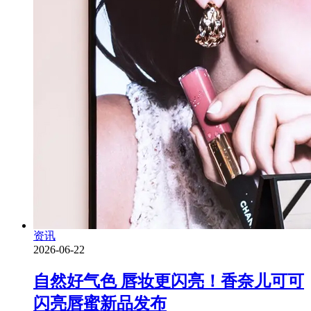
资讯
2026-06-22
自然好气色 唇妆更闪亮！香奈儿可可
闪亮唇蜜新品发布