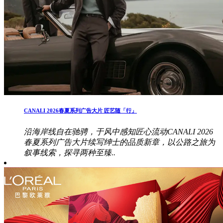
CANALI 2026春夏系列广告大片 匠艺随「行」
沿海岸线自在驰骋，于风中感知匠心流动CANALI 2026
春夏系列广告大片续写绅士的品质新章，以公路之旅为
叙事线索，探寻两种至臻..