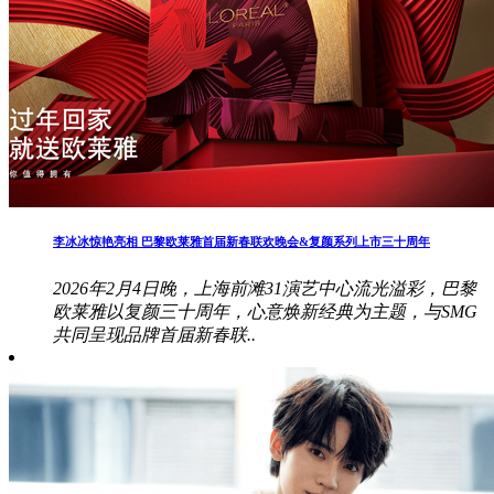
李冰冰惊艳亮相 巴黎欧莱雅首届新春联欢晚会&复颜系列上市三十周年
2026年2月4日晚，上海前滩31演艺中心流光溢彩，巴黎
欧莱雅以复颜三十周年，心意焕新经典为主题，与SMG
共同呈现品牌首届新春联..