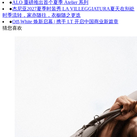
●
ALO 重磅推出首个夏季 Atelier 系列
●
杰尼亚2027夏季时装秀 LA VILLEGGIATURA夏天在别处
时季流转，家亦随往，衣橱随之更迭
●
Off-White 焕新启幕 | 携手 I.T 开启中国商业新篇章
猜您喜欢