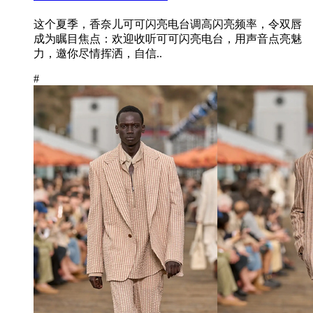
这个夏季，香奈儿可可闪亮电台调高闪亮频率，令双唇
成为瞩目焦点：欢迎收听可可闪亮电台，用声音点亮魅
力，邀你尽情挥洒，自信..
#