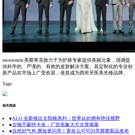
mesoestetic美斯蒂克致力于为护肤专家提供美丽元素，强调提
供科学的、严谨的、有效的皮肤解决方案。其定制化的专业创
新产品在市场上广受欢迎，使其成为西班牙医美先锋品牌。
Tags:
相关阅读
●
ALO 全新推出太阳镜系列：世界从此拥有绝佳视野
●
古驰于蒙特卡洛：广告形象大片次章揭幕
●
自然好气色 唇妆更闪亮！香奈儿可可闪亮唇蜜新品发布