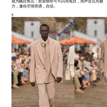
成为瞩目焦点：欢迎收听可可闪亮电台，用声音点亮魅
力，邀你尽情挥洒，自信..
#