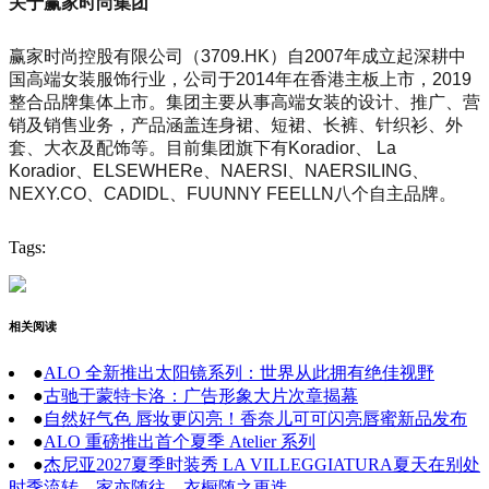
关于赢家时尚集团
赢家时尚控股有限公司（3709.HK）自2007年成立起深耕中
国高端女装服饰行业，公司于2014年在香港主板上市，2019
整合品牌集体上市。集团主要从事高端女装的设计、推广、营
销及销售业务，产品涵盖连身裙、短裙、长裤、针织衫、外
套、大衣及配饰等。目前集团旗下有Koradior、 La
Koradior、ELSEWHER
e、NAERSI、NAERSILING、
NEXY.CO、CADIDL、FUUNNY FEELLN八个自主品牌。
Tags:
相关阅读
●
ALO 全新推出太阳镜系列：世界从此拥有绝佳视野
●
古驰于蒙特卡洛：广告形象大片次章揭幕
●
自然好气色 唇妆更闪亮！香奈儿可可闪亮唇蜜新品发布
●
ALO 重磅推出首个夏季 Atelier 系列
●
杰尼亚2027夏季时装秀 LA VILLEGGIATURA夏天在别处
时季流转，家亦随往，衣橱随之更迭