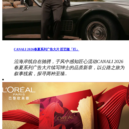
CANALI 2026春夏系列广告大片 匠艺随「行」
沿海岸线自在驰骋，于风中感知匠心流动CANALI 2026
春夏系列广告大片续写绅士的品质新章，以公路之旅为
叙事线索，探寻两种至臻..