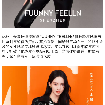
此外，金晨还倾情演绎FUUNNY FEELLN仿佛长款皮风衣与
同系列皮短裤的搭配，其抬首侧目间酷飒气场全开，将刚柔并
济的女性风采展现得淋漓尽致。皮风衣选用环保柔软皮质面
料，打破了传统皮革单品刻板印象，穿着体验舒适，时髦有
型，赋予穿着者干练潇洒气质。