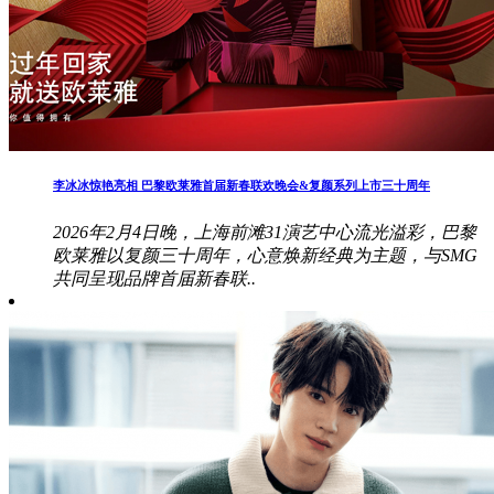
李冰冰惊艳亮相 巴黎欧莱雅首届新春联欢晚会&复颜系列上市三十周年
2026年2月4日晚，上海前滩31演艺中心流光溢彩，巴黎
欧莱雅以复颜三十周年，心意焕新经典为主题，与SMG
共同呈现品牌首届新春联..