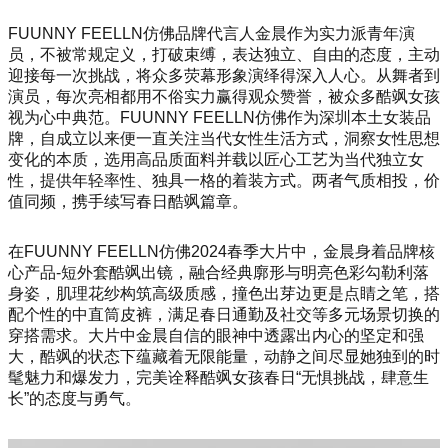
FUUNNY FEELLN仿佛品牌代言人金晨作为实力派青年演
员，不被常规定义，打破束缚，表达独立、自由的态度，主动
迎接每一次挑战，将众多荧幕形象演绎得深入人心。从舞者到
演员，每次亮相都用不俗实力赢得观众赞誉，被众多酷飒女孩
视为心中典范。FUUNNY FEELLN仿佛作为深圳本土女装品
牌，自成立以来便一直关注当代女性生活方式，洞察女性思想
变化的本质，选用高品质面料并载以匠心工艺为当代独立女
性，提供年轻率性、独具一格的着装方式。两者气质相投，价
值同频，携手续写春日酷飒篇章。
在FUUNNY FEELLN仿佛2024春季大片中，金晨身着品牌核
心产品-短外套酷飒出镜，融合经典廓形与明亮色彩勾勒利落
身姿，肌理花纱构筑高级质感，撞色出芽边更是点睛之笔，搭
配个性的中直筒皮裤，满足春日通勤及社交等多元场景切换的
穿搭需求。大片中金晨自信的眼神中透露出内心的坚定和强
大，酷飒的状态下蕴藏着无限能量，动静之间尽显她独到的时
髦魅力和爆发力，完美诠释酷飒女孩春日“无惧挑战，肆意生
长”的态度与勇气。