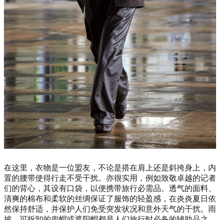
在这里，衣物是一位盟友，不论是搭在肩上还是斜挎身上，内
置的腰带使得行走不受干扰。亦很实用，例如致敬卓越的记者
们的背心，其设有口袋，以便携带旅行必需品。透气的面料、
清爽的棉布和柔软的丝绸保证了服饰的轻盈感，在炎炎夏日依
然保持舒适，并保护人们免受突发状况和意外天气的干扰。雨
披、可拆卸的兜帽或遮阳帽都是人们旅行时必备的辅助品之