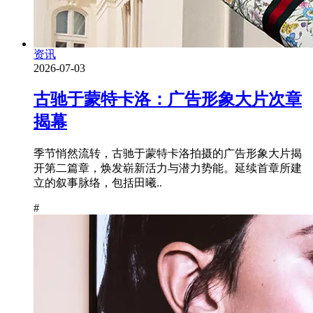
资讯
2026-07-03
古驰于蒙特卡洛：广告形象大片次章
揭幕
季节悄然流转，古驰于蒙特卡洛拍摄的广告形象大片揭
开第二篇章，焕发崭新活力与潜力势能。延续首章所建
立的叙事脉络，包括田曦..
#