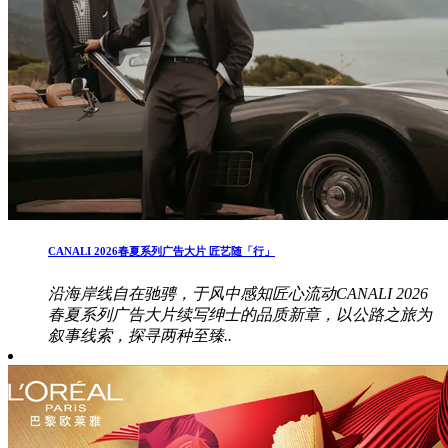
CANALI 2026春夏系列广告大片 匠艺随「行」
沿海岸线自在驰骋，于风中感知匠心流动CANALI 2026
春夏系列广告大片续写绅士的品质新章，以公路之旅为
叙事线索，探寻两种至臻..