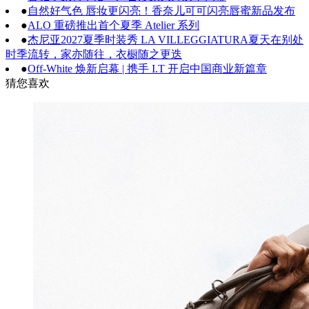
●
自然好气色 唇妆更闪亮！香奈儿可可闪亮唇蜜新品发布
●
ALO 重磅推出首个夏季 Atelier 系列
●
杰尼亚2027夏季时装秀 LA VILLEGGIATURA夏天在别处
时季流转，家亦随往，衣橱随之更迭
●
Off-White 焕新启幕 | 携手 I.T 开启中国商业新篇章
猜您喜欢