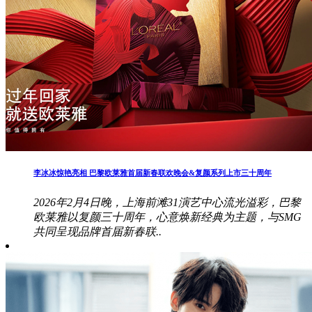
李冰冰惊艳亮相 巴黎欧莱雅首届新春联欢晚会&复颜系列上市三十周年
2026年2月4日晚，上海前滩31演艺中心流光溢彩，巴黎
欧莱雅以复颜三十周年，心意焕新经典为主题，与SMG
共同呈现品牌首届新春联..