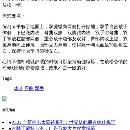
放松心情。
体式要点：
练习者平躺于地面上，双腿微向两侧打开贴地，双手自然放于
体侧，下巴微内收，弯曲双膝，双脚跟内收，双手肘弯曲，双
手掌放在髋部两侧，重心放于腹部及双臂，臀部内收上提，双
腿离地向上伸展，腰部受力离地，使得躯干与地面呈30度角左
右，保持呼吸坚持60秒左右。
心情不佳却难以舒缓的时候可以坚持瑜伽锻炼，在放松心情的
时候还能顺带着减肥，效果不是一般的好。
Tags:
体式
弯曲
双手
相关阅读
●
ALO 全新推出太阳镜系列：世界从此拥有绝佳视野
●
古驰于蒙特卡洛：广告形象大片次章揭幕