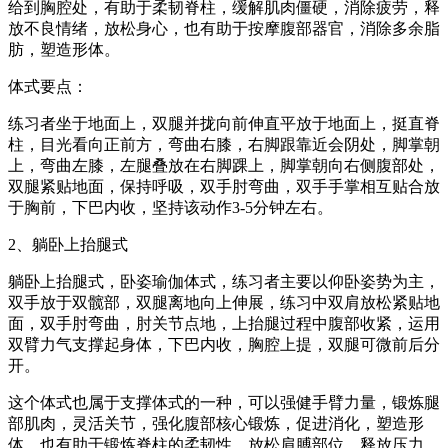
给到胸腔处，有助于柔韧脊柱，缓解肌肉僵硬，消除疲劳，释
放不良情绪，放松身心，也有助于按摩腹部器官，消除多余脂
肪，塑造形体。
体式要点：
练习者坐于地面上，双腿并拢向前伸直平放于地面上，挺直脊
柱，目光看向正前方，弯曲右膝，右脚跟靠近会阴处，脚掌朝
上，弯曲左膝，左腿叠放在右脚踝上，脚掌朝向右侧腹部处，
双腿紧贴地面，保持呼吸，双手肘弯曲，双手手掌相互贴合放
于胸前，下巴内收，坚持该动作3-5分钟左右。
2、躺卧上抬腿式
躺卧上抬腿式，卧姿瑜伽体式，练习者主要以仰卧姿势为主，
双手放于双髋部，双腿离地向上伸展，练习中双肩放松紧贴地
面，双手肘弯曲，肘关节点地，上抬腿过程中腹部收紧，运用
双臂力气支撑起身体，下巴内收，胸腔上提，双腿可微前后分
开。
这个体式也属于支撑体式的一种，可以强健手臂力量，锻炼腿
部肌肉，灵活关节，强化腹部核心锻炼，促进消化，塑造形
体，也有助于锻炼脊柱的柔韧性，放松肩膊部位，释放压力，