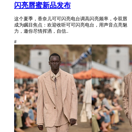
闪亮唇蜜新品发布
这个夏季，香奈儿可可闪亮电台调高闪亮频率，令双唇
成为瞩目焦点：欢迎收听可可闪亮电台，用声音点亮魅
力，邀你尽情挥洒，自信..
#