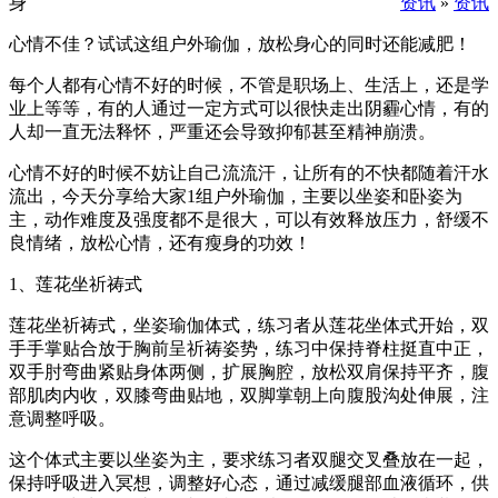
身
资讯
»
资讯
心情不佳？试试这组户外瑜伽，放松身心的同时还能减肥！
每个人都有心情不好的时候，不管是职场上、生活上，还是学
业上等等，有的人通过一定方式可以很快走出阴霾心情，有的
人却一直无法释怀，严重还会导致抑郁甚至精神崩溃。
心情不好的时候不妨让自己流流汗，让所有的不快都随着汗水
流出，今天分享给大家1组户外瑜伽，主要以坐姿和卧姿为
主，动作难度及强度都不是很大，可以有效释放压力，舒缓不
良情绪，放松心情，还有瘦身的功效！
1、莲花坐祈祷式
莲花坐祈祷式，坐姿瑜伽体式，练习者从莲花坐体式开始，双
手手掌贴合放于胸前呈祈祷姿势，练习中保持脊柱挺直中正，
双手肘弯曲紧贴身体两侧，扩展胸腔，放松双肩保持平齐，腹
部肌肉内收，双膝弯曲贴地，双脚掌朝上向腹股沟处伸展，注
意调整呼吸。
这个体式主要以坐姿为主，要求练习者双腿交叉叠放在一起，
保持呼吸进入冥想，调整好心态，通过减缓腿部血液循环，供