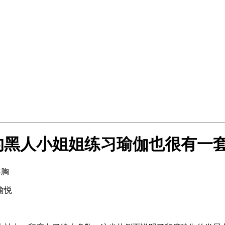
的黑人小姐姐练习瑜伽也很有一
丰胸
愉悦