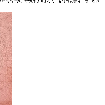
自己陶冶情操、舒畅身心而练习的，有付出就会有回报，所以，